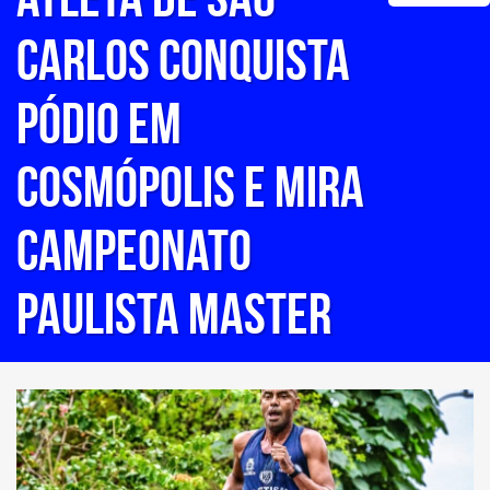
Carlos conquista
pódio em
Cosmópolis e mira
Campeonato
Paulista Master