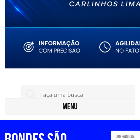
MENU
Bondes São
Compartilhe: