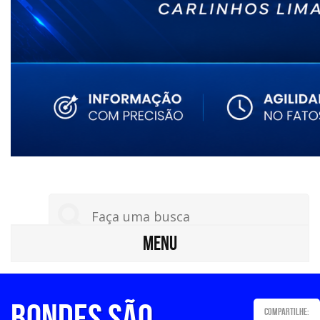
MENU
Bondes São
Compartilhe: