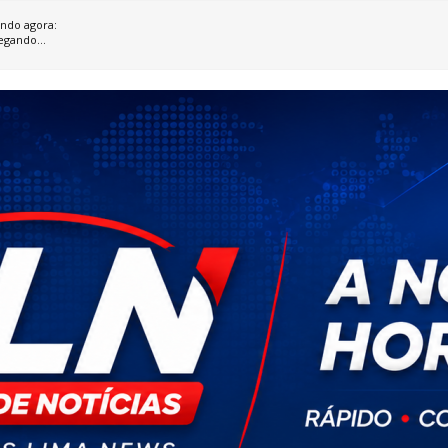
ndo agora:
egando...