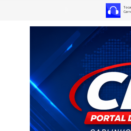
Toca
Carr