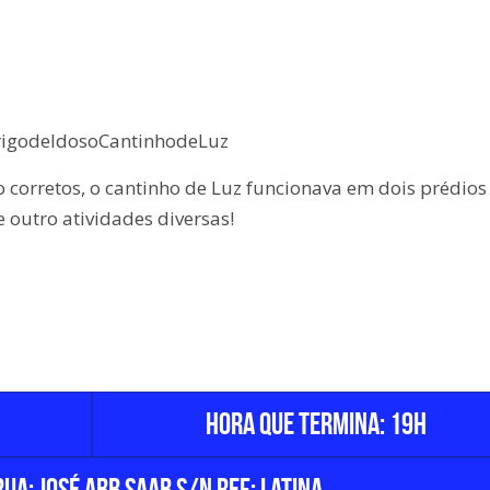
rigodeIdosoCantinhodeLuz
 corretos, o cantinho de Luz funcionava em dois prédio
 outro atividades diversas!
Hora que termina: 19h
ua: José Abb Saab s/n Ref: Latina