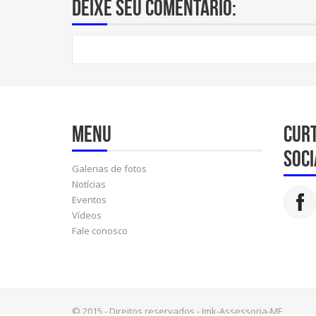
Deixe seu comentário:
Menu
Cur
soci
Galerias de fotos
Notícias
Eventos
Vídeos
Fale conosco
© 2015 - Direitos reservados - Jmk-Assessoria-ME