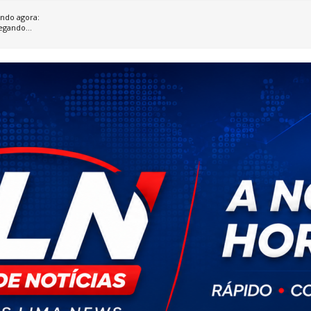
ndo agora:
egando...