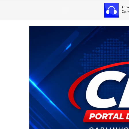
Toca
Carr